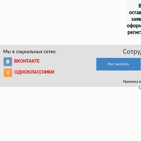
оста
заяв
офор
регис
Сотру
Мы в социальных сетях:
ВКОНТАКТЕ
Как заказать
ОДНОКЛАССНИКИ
Прописка в
С