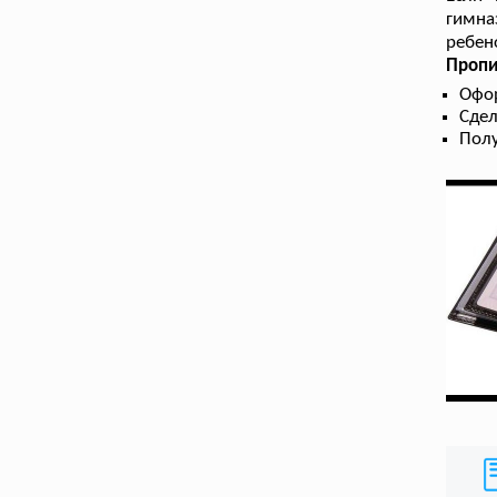
гимназ
ребен
Пропи
Офо
Сдел
Полу