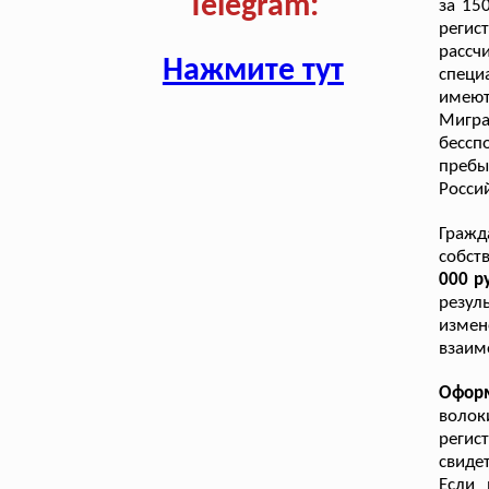
Telegram:
за 15
регис
рассч
Нажмите тут
специ
имею
Мигр
бессп
пребы
Росси
Гражд
собст
000 р
резул
измен
взаим
Офор
волок
регис
свиде
Если 